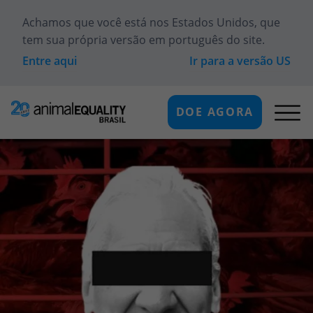
Achamos que você está
nos Estados Unidos
, que
tem sua própria versão em português do site.
Entre aqui
Ir para a versão
US
DOE AGORA