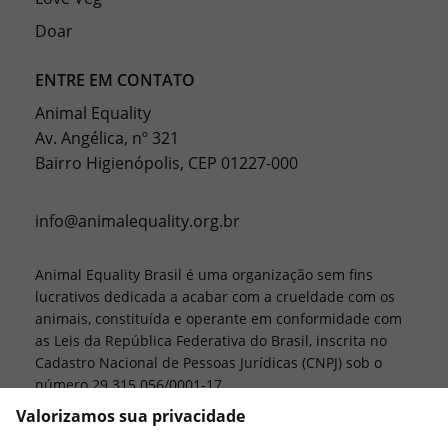
Doar
ENTRE EM CONTATO
Animal Equality
Av. Angélica, nº 321
Bairro Higienópolis, CEP 01227-000
info@animalequality.org.br
Animal Equality Brasil é uma organização sem fins
lucrativos dedicada a acabar com a crueldade com os
animais, constituída e operante em conformidade com
as Leis da República Federativa do Brasil, inscrita no
Cadastro Nacional de Pessoas Jurídicas (CNPJ) sob o
número 29.315.056/0001-17.
Valorizamos sua privacidade
Animal Equality, Love Veg e iAnimal são marcas
registradas da Animal Equality.