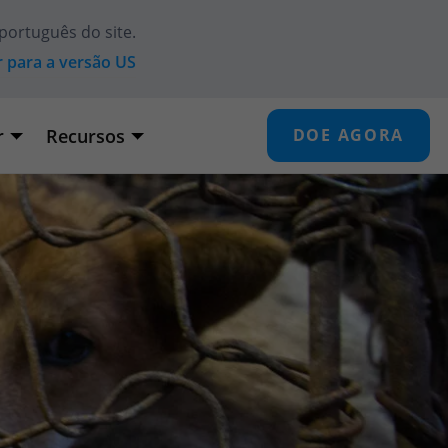
português do site.
r para a versão
US
r
Recursos
DOE AGORA